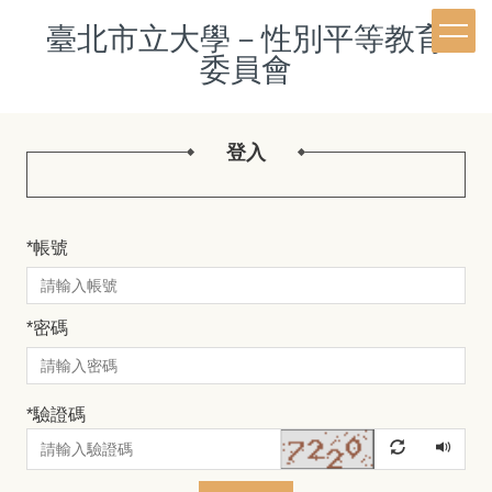
跳
臺北市立大學－性別平等教育
到
主
委員會
要
內
容
登入
區
*
帳號
*
密碼
*
驗證碼